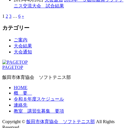
ニス交流大会 試合結果
1
2
3
…
6
»
カテゴリー
ご案内
大会結果
大会通知
PAGETOP
飯田市体育協会 ソフトテニス部
HOME
概 要
令和８年度スケジュール
連絡先
教室 講習生募集 要項
Copyright ©
飯田市体育協会 ソフトテニス部
All Rights
Reserved.