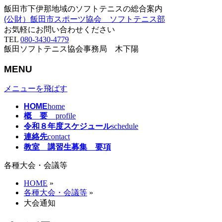
飯田市下伊那地域のソフトテニスの総合案内
(公財）飯田市スポーツ協会 ソフトテニス部
お気軽にお問い合わせください
TEL
080-3430-4779
飯田ソフトテニス協会事務局 木下陽
MENU
メニューを飛ばす
HOME
home
概 要
profile
令和８年度スケジュール
schedule
連絡先
contact
教室 講習生募集 要項
各種大会・会議等
HOME
»
各種大会・会議等
»
大会通知