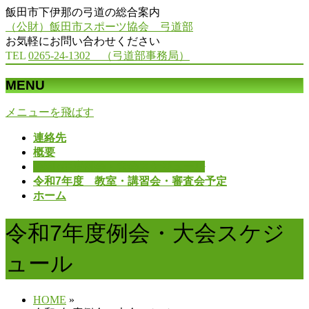
飯田市下伊那の弓道の総合案内
（公財）飯田市スポーツ協会 弓道部
お気軽にお問い合わせください
TEL
0265-24-1302 （弓道部事務局）
MENU
メニューを飛ばす
連絡先
概要
令和7年度例会・大会スケジュール
令和7年度 教室・講習会・審査会予定
ホーム
令和7年度例会・大会スケジ
ュール
HOME
»