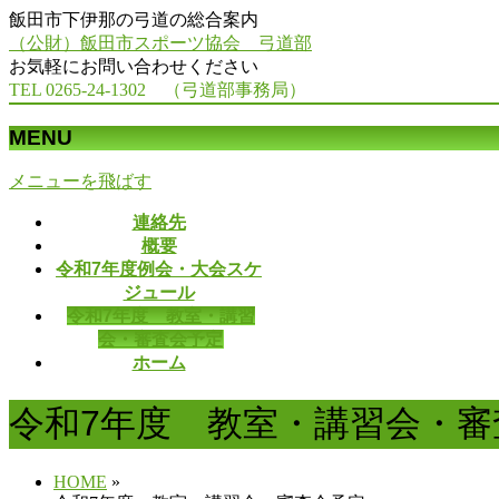
飯田市下伊那の弓道の総合案内
（公財）飯田市スポーツ協会 弓道部
お気軽にお問い合わせください
TEL 0265-24-1302 （弓道部事務局）
MENU
メニューを飛ばす
連絡先
概要
令和7年度例会・大会スケ
ジュール
令和7年度 教室・講習
会・審査会予定
ホーム
令和7年度 教室・講習会・審
HOME
»