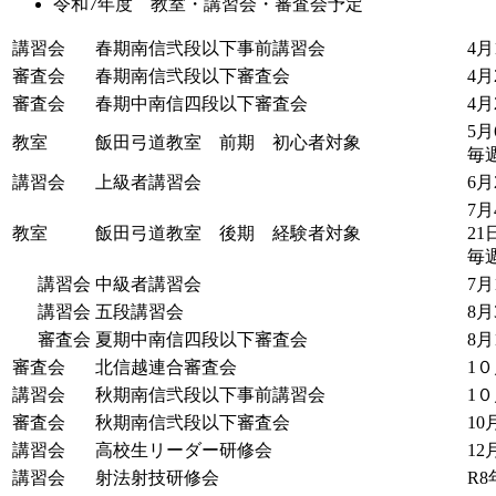
令和7年度 教室・講習会・審査会予定
講習会
春期南信弐段以下事前講習会
4月
審査会
春期南信弐段以下審査会
4月
審査会
春期中南信四段以下審査会
4月
5月
教室
飯田弓道教室 前期 初心者対象
毎
講習会
上級者講習会
6月
7
教室
飯田弓道教室 後期 経験者対象
21
毎
講習会
中級者講習会
7月
講習会
五段講習会
8
審査会
夏期中南信四段以下審査会
8月
審査会
北信越連合審査会
1０
講習会
秋期南信弐段以下事前講習会
1０
審査会
秋期南信弐段以下審査会
10
講習会
高校生リーダー研修会
12
講習会
射法射技研修会
R