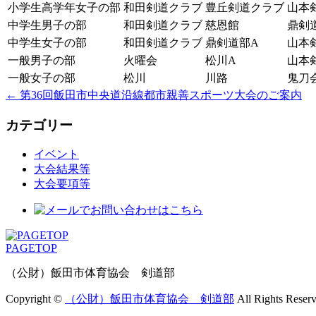
小学生高学年女子の部
和田剣道クラブ
豊丘剣道クラブ
山本
中学生男子の部
和田剣道クラブ
慈恩館
鼎剣
中学生女子の部
和田剣道クラブ
鼎剣道部A
山本
一般男子の部
火曜会
松川A
山本
一般女子の部
松川
川路
鬼刀
←
第36回飯田市中央道沿線都市親善スポーツ大会のご案内
カテゴリー
イベント
大会結果等
大会要項等
PAGETOP
（公財）飯田市体育協会 剣道部
Copyright ©
（公財）飯田市体育協会 剣道部
All Rights Reserv