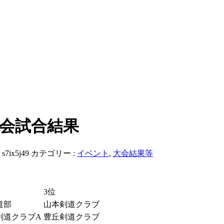
大会試合結果
:
s7ix5j49
カテゴリー :
イベント
,
大会結果等
3位
道部
山本剣道クラブ
剣道クラブA
豊丘剣道クラブ