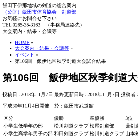
飯田下伊那地域の剣道の総合案内
（公財）飯田市体育協会 剣道部
お気軽にお問合せ下さい
TEL 0265-35-3163 （事務局連絡先）
大会案内・結果・会議等
HOME
»
大会案内・結果・会議等
»
イベント
»
第106回 飯伊地区秋季剣道大会試合結果
第106回 飯伊地区秋季剣道
投稿日 : 2018年11月7日
最終更新日時 : 2018年11月7日
投稿者 
平成30年11月4日開催 於：飯田市武道館
区分
優勝
準優勝
3位
小学生低学年の部
松川剣道クラブ
松尾剣道部
鼎剣
小学生高学年男子の部
和田剣道クラブ
松川剣道クラブ
山本