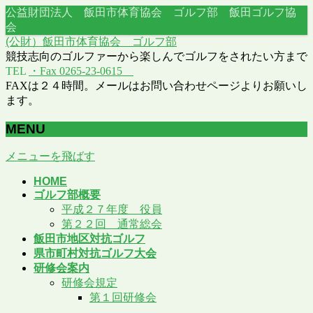
公益財団法人 飯田市体育協会 ゴルフ部 飯田ゴルフ協
会
(公財）飯田市体育協会 ゴルフ部
競技志向のゴルファーから楽しんでゴルフをされたい方まで
TEL
・Fax 0265-23-0615
FAXは２４時間。メールはお問い合わせページよりお願いし
ます。
MENU
メニューを飛ばす
HOME
ゴルフ部概要
平成２７年度 役員
第２２回 通常総会
飯田市地区対抗ゴルフ
県市町村対抗ゴルフ大会
研修会案内
研修会規定
第１回研修会