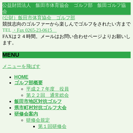
公益財団法人 飯田市体育協会 ゴルフ部 飯田ゴルフ協
会
(公財）飯田市体育協会 ゴルフ部
競技志向のゴルファーから楽しんでゴルフをされたい方まで
TEL
・Fax 0265-23-0615
FAXは２４時間。メールはお問い合わせページよりお願いし
ます。
MENU
メニューを飛ばす
HOME
ゴルフ部概要
平成２７年度 役員
第２２回 通常総会
飯田市地区対抗ゴルフ
県市町村対抗ゴルフ大会
研修会案内
研修会規定
第１回研修会