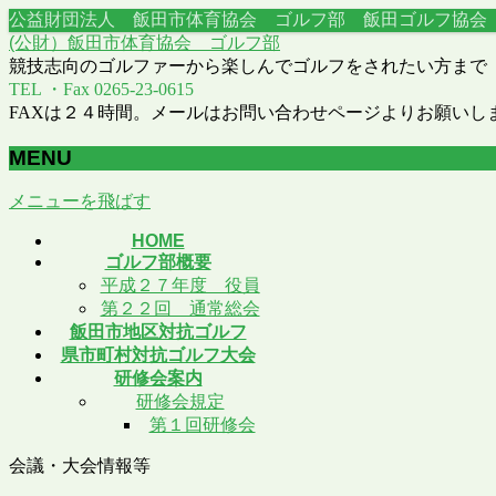
公益財団法人 飯田市体育協会 ゴルフ部 飯田ゴルフ協
(公財）飯田市体育協会 ゴルフ部
競技志向のゴルファーから楽しんでゴルフをされたい方まで
TEL ・Fax 0265-23-0615
FAXは２４時間。メールはお問い合わせページよりお願いし
MENU
メニューを飛ばす
HOME
ゴルフ部概要
平成２７年度 役員
第２２回 通常総会
飯田市地区対抗ゴルフ
県市町村対抗ゴルフ大会
研修会案内
研修会規定
第１回研修会
会議・大会情報等