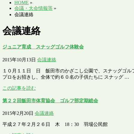
HOME
»
会議・大会情報等
»
会議連絡
会議連絡
ジュニア育成 スナッグゴルフ体験会
2015年10月13日
会議連絡
１０月１１日 日 飯田市のかざこし公園で、スナッグゴルフ
プロをお招きし、全体で約６０名の子供たちに スナッグ …
この記事を読む
第２２回飯田市体育協会 ゴルフ部定期総会
2015年2月20日
会議連絡
平成２７年２月２６日 木 18：30 羽場公民館