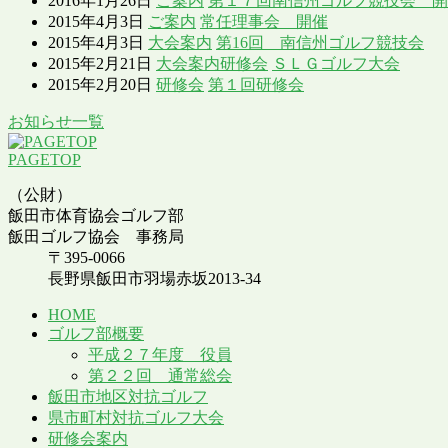
2016年1月26日
ご案内
第１７回南信州ゴルフ競技会 
2015年4月3日
ご案内
常任理事会 開催
2015年4月3日
大会案内
第16回 南信州ゴルフ競技会
2015年2月21日
大会案内
研修会
ＳＬＧゴルフ大会
2015年2月20日
研修会
第１回研修会
お知らせ一覧
PAGETOP
（公財）
飯田市体育協会ゴルフ部
飯田ゴルフ協会 事務局
〒395-0066
長野県飯田市羽場赤坂2013-34
HOME
ゴルフ部概要
平成２７年度 役員
第２２回 通常総会
飯田市地区対抗ゴルフ
県市町村対抗ゴルフ大会
研修会案内