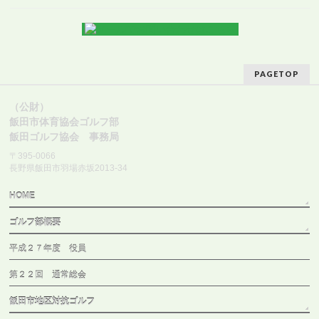
PAGETOP
（公財）
飯田市体育協会ゴルフ部
飯田ゴルフ協会 事務局
〒395-0066
長野県飯田市羽場赤坂2013-34
HOME
ゴルフ部概要
平成２７年度 役員
第２２回 通常総会
飯田市地区対抗ゴルフ