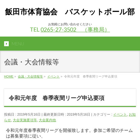
飯田市体育協会 バスケットボール部
お気軽にお問い合わせください
TEL
0265-27-3502 （事務局）
MENU
会議・大会情報等
HOME
»
会議・大会情報等
»
イベント
»
令和元年度 春季夜間リーグ申込要項
令和元年度 春季夜間リーグ申込要項
投稿日 : 2019年5月16日
最終更新日時 : 2019年5月16日
カテゴリー :
イベント
,
お知
らせ
,
大会実施要項等
,
大会案内他
令和元年度春季夜間リーグを開催致します。参加ご希望のチーム
は募集要項に従い、