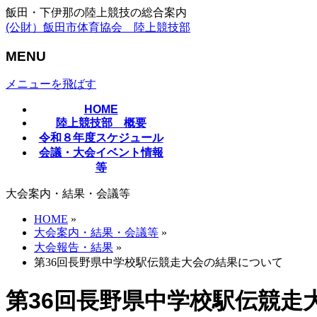
飯田・下伊那の陸上競技の総合案内
(公財）飯田市体育協会 陸上競技部
MENU
メニューを飛ばす
HOME
陸上競技部 概要
令和８年度スケジュール
会議・大会イベント情報
等
大会案内・結果・会議等
HOME
»
大会案内・結果・会議等
»
大会報告・結果
»
第36回長野県中学校駅伝競走大会の結果について
第36回長野県中学校駅伝競走