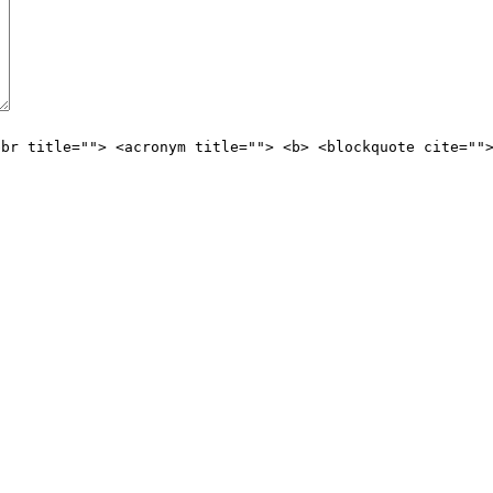
bbr title=""> <acronym title=""> <b> <blockquote cite=""