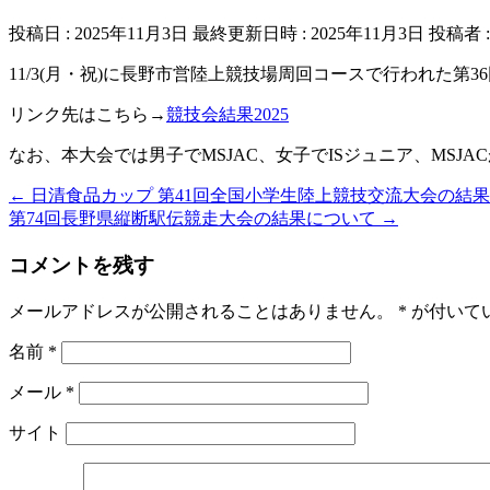
投稿日 : 2025年11月3日
最終更新日時 : 2025年11月3日
投稿者 
11/3(月・祝)に長野市営陸上競技場周回コースで行われた
リンク先はこちら→
競技会結果2025
なお、本大会では男子でMSJAC、女子でISジュニア、MS
←
日清食品カップ 第41回全国小学生陸上競技交流大会の結
第74回長野県縦断駅伝競走大会の結果について
→
コメントを残す
メールアドレスが公開されることはありません。
*
が付いて
名前
*
メール
*
サイト