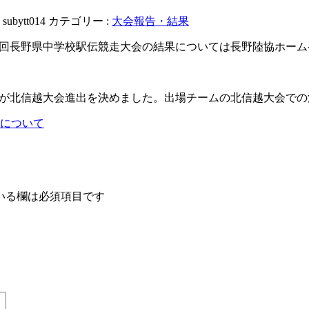
:
subytt014
カテゴリー :
大会報告・結果
第36回長野県中学校駅伝競走大会の結果については長野陸協ホーム
JACが北信越大会進出を決めました。出場チームの北信越大会で
果について
いる欄は必須項目です