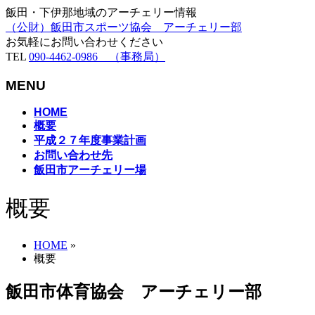
飯田・下伊那地域のアーチェリー情報
（公財）飯田市スポーツ協会 アーチェリー部
お気軽にお問い合わせください
TEL
090-4462-0986 （事務局）
MENU
メ
HOME
概要
ニ
平成２７年度事業計画
ュ
お問い合わせ先
ー
飯田市アーチェリー場
を
飛
ば
概要
す
HOME
»
概要
飯田市体育協会 アーチェリー部