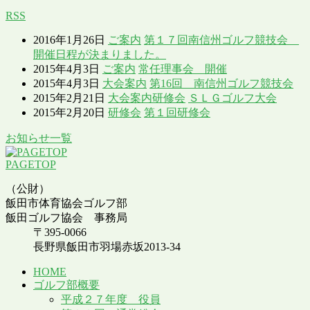
RSS
2016年1月26日
ご案内
第１７回南信州ゴルフ競技会
開催日程が決まりました。
2015年4月3日
ご案内
常任理事会 開催
2015年4月3日
大会案内
第16回 南信州ゴルフ競技会
2015年2月21日
大会案内
研修会
ＳＬＧゴルフ大会
2015年2月20日
研修会
第１回研修会
お知らせ一覧
PAGETOP
（公財）
飯田市体育協会ゴルフ部
飯田ゴルフ協会 事務局
〒395-0066
長野県飯田市羽場赤坂2013-34
HOME
ゴルフ部概要
平成２７年度 役員