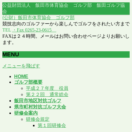
公益財団法人 飯田市体育協会 ゴルフ部 飯田ゴルフ協
会
(公財）飯田市体育協会 ゴルフ部
競技志向のゴルファーから楽しんでゴルフをされたい方まで
TEL
・Fax 0265-23-0615
FAXは２４時間。メールはお問い合わせページよりお願いし
ます。
MENU
メニューを飛ばす
HOME
ゴルフ部概要
平成２７年度 役員
第２２回 通常総会
飯田市地区対抗ゴルフ
県市町村対抗ゴルフ大会
研修会案内
研修会規定
第１回研修会