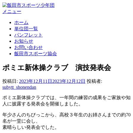
コ
ン
メニュー
テ
ホーム
ン
単位団一覧
ツ
パンフレット
へ
お知らせ
ス
お問い合わせ
キ
飯田市スポーツ協会
ッ
プ
ポミエ新体操クラブ 演技発表会
投稿日:
2023年12月11日
2023年12月12日
投稿者:
subytt_shonendan
ポミエ新体操クラブでは、一年間の練習の成果をご家族や知
人に披露する発表会を開催しました。
年少さんのちびっこから、高校３年生のお姉さんまでの約70
名が一堂に会し、
素晴らしい発表会でした。