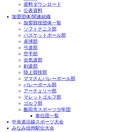
資料ダウンロード
公表資料
加盟団体/関連組織
加盟競技団体一覧
ソフトテニス部
バスケットボール部
卓球部
弓道部
空手部
合気道部
剣道部
陸上競技部
ママさんバレーボール部
バレーボール部
アーチェリー部
マレットゴルフ部
ゴルフ部
飯田市スポーツ少年団
単位団一覧
中央道沿線スポーツ大会
みなみ信州駅伝大会