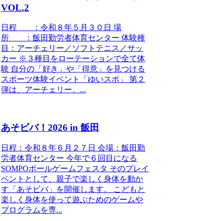
VOL.2
日程 ：令和８年５月３０日 場
所 ：飯田勤労者体育センター 体験種
目：アーチェリー／ソフトテニス／サッ
カー ※３種目をローテーションで全て体
験 自分の「好き」や「得意」を見つける
スポーツ体験イベント「ゆいスポ」 第２
弾は、アーチェリー、...
あそビバ！2026 in 飯田
日程：令和８年６月２７日 会場：飯田勤
労者体育センター 今年で６回目になる
SOMPOボールゲームフェスタ そのプレイ
ベントとして、親子で楽しく身体を動か
す「あそビバ」を開催します。 こどもと
楽しく身体を使って遊ぶためのゲームや
プログラムを専...