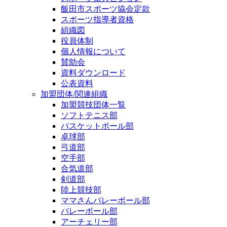
飯田市スポーツ協会定款
スポーツ指導者資格
組織図
役員体制
個人情報について
賛助会
資料ダウンロード
公表資料
加盟団体/関連組織
加盟競技団体一覧
ソフトテニス部
バスケットボール部
卓球部
弓道部
空手部
合気道部
剣道部
陸上競技部
ママさんバレーボール部
バレーボール部
アーチェリー部