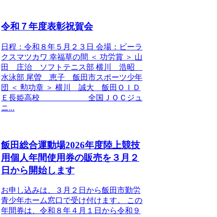
令和７年度表彰祝賀会
日程：令和８年５月２３日 会場：ビーラ
クスマツカワ 幸福草の間 ＜ 功労賞 ＞ 山
田 庄治 ソフトテニス部 横川 浩昭
水泳部 尾曽 恵子 飯田市スポーツ少年
団 ＜ 勲功章 ＞ 横川 誠大 飯田ＯＩＤ
Ｅ長姫高校 全国ＪＯＣジュ
ニ...
飯田総合運動場2026年度陸上競技
用個人年間使用券の販売を３月２
日から開始します
お申し込みは、３月２日から飯田市勤労
青少年ホーム窓口で受け付けます。 この
年間券は、令和８年４月１日から令和９