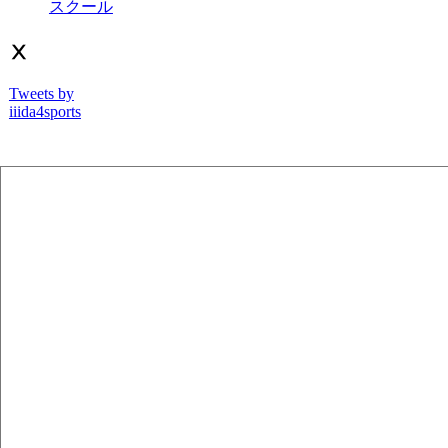
スクール
Ⅹ
Tweets by
iiida4sports