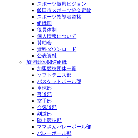
スポーツ振興ビジョン
飯田市スポーツ協会定款
スポーツ指導者資格
組織図
役員体制
個人情報について
賛助会
資料ダウンロード
公表資料
加盟団体/関連組織
加盟競技団体一覧
ソフトテニス部
バスケットボール部
卓球部
弓道部
空手部
合気道部
剣道部
陸上競技部
ママさんバレーボール部
バレーボール部