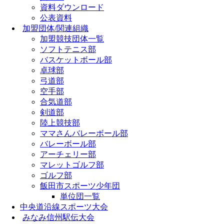
資料ダウンロード
公表資料
加盟団体/関連組織
加盟競技団体一覧
ソフトテニス部
バスケットボール部
卓球部
弓道部
空手部
合気道部
剣道部
陸上競技部
ママさんバレーボール部
バレーボール部
アーチェリー部
マレットゴルフ部
ゴルフ部
飯田市スポーツ少年団
単位団一覧
中央道沿線スポーツ大会
みなみ信州駅伝大会