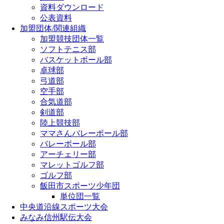
資料ダウンロード
公表資料
加盟団体/関連組織
加盟競技団体一覧
ソフトテニス部
バスケットボール部
卓球部
弓道部
空手部
合気道部
剣道部
陸上競技部
ママさんバレーボール部
バレーボール部
アーチェリー部
マレットゴルフ部
ゴルフ部
飯田市スポーツ少年団
単位団一覧
中央道沿線スポーツ大会
みなみ信州駅伝大会