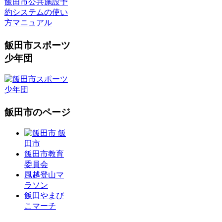
飯田市公共施設予
約システムの使い
方マニュアル
飯田市スポーツ
少年団
飯田市のページ
飯
田市
飯田市教育
委員会
風越登山マ
ラソン
飯田やまび
こマーチ